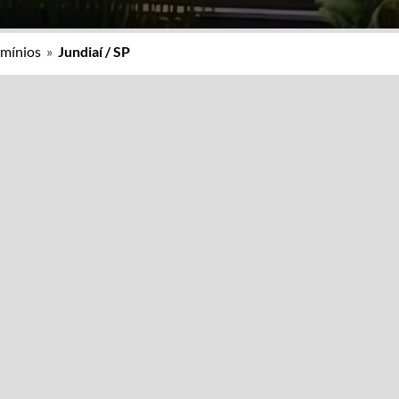
mínios
»
Jundiaí / SP