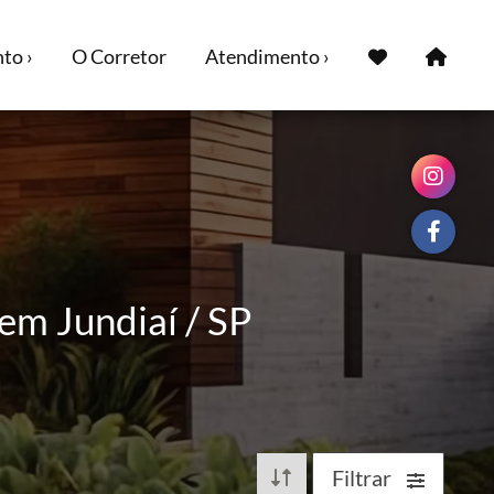
to ›
O Corretor
Atendimento ›
em Jundiaí / SP
Filtrar