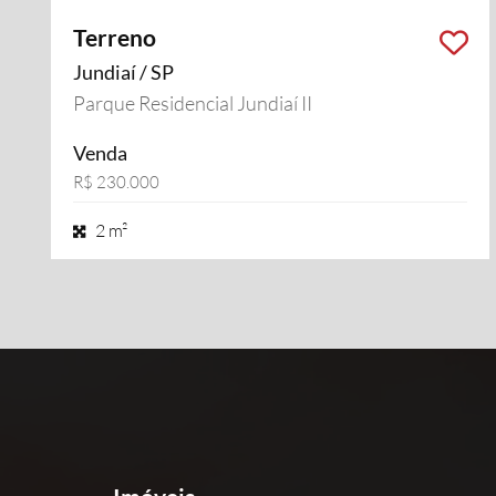
Terreno
Jundiaí / SP
Parque Residencial Jundiaí II
Venda
R$ 230.000
2 m²