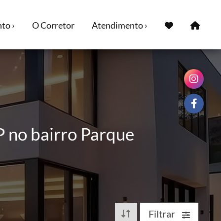
to ›
O Corretor
Atendimento ›
P no bairro Parque
Filtrar