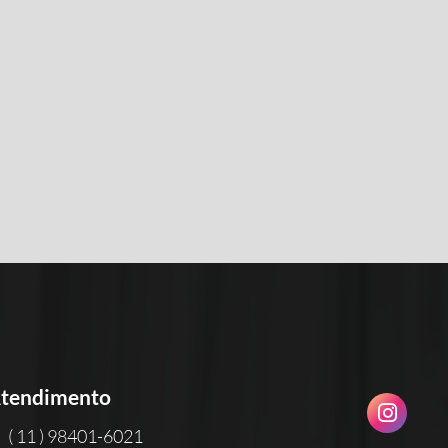
tendimento
( 11 ) 98401-6021