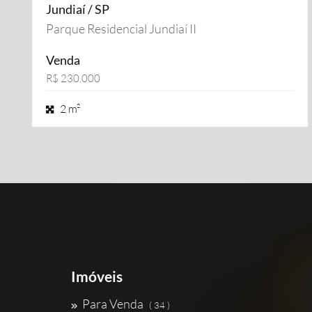
Jundiaí / SP
Parque Residencial Jundiaí II
Venda
R$ 230.000
2 m²
Imóveis
Para Venda
( 34 )