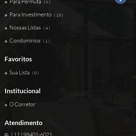
Para Permuta
( 6 )
Para Investimento
( 13 )
Nossas Listas
( 4 )
Condomínios
( 1 )
Favoritos
Sua Lista
( 0 )
Institucional
O Corretor
Atendimento
( 11 ) 98401-6021