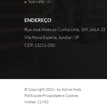
Sua Lista
( 0 )
ENDEREÇO
Rua José Alves da Cunha Lima, 169, SALA 23
Vila Nova Esperia, Jundiaí / SP
CEP: 13211-050
© Copyright 2026 - by
Active Imob
Política de Privacidade e Cookies
Visitas: 11.952