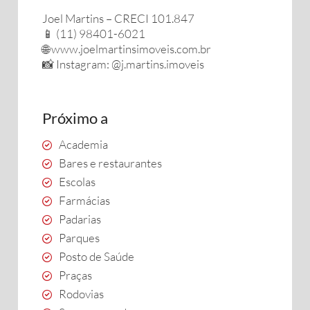
Joel Martins – CRECI 101.847
📱 (11) 98401-6021
🌐 www.joelmartinsimoveis.com.br
📸 Instagram: @j.martins.imoveis
Próximo a
Academia
Bares e restaurantes
Escolas
Farmácias
Padarias
Parques
Posto de Saúde
Praças
Rodovias