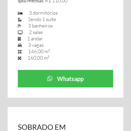
Iptu Mensal:
R$ 110,00
3 dormitórios
Sendo 1 suíte
3 banheiros
2 salas
1 andar
3 vagas
146,00 m²
160,00 m²
Whatsapp
SOBRADO EM