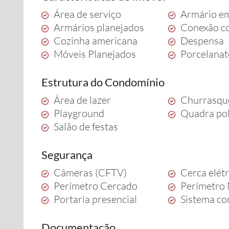
Área de serviço
Armário e
Armários planejados
Conexão co
Cozinha americana
Despensa
Móveis Planejados
Porcelana
Estrutura do Condomínio
Área de lazer
Churrasqu
Playground
Quadra pol
Salão de festas
Segurança
Câmeras (CFTV)
Cerca elétr
Perímetro Cercado
Perímetro
Portaria presencial
Sistema co
Documentação