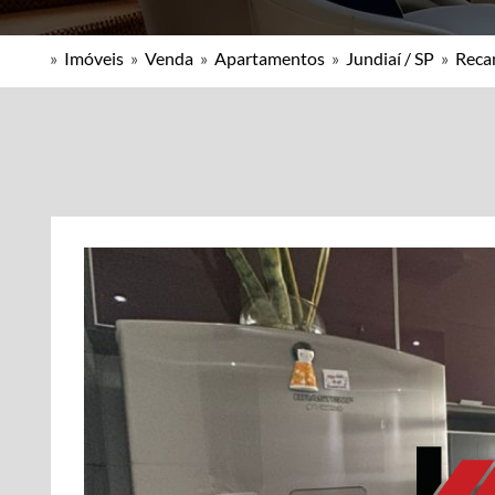
»
Imóveis
»
Venda
»
Apartamentos
»
Jundiaí / SP
»
Reca