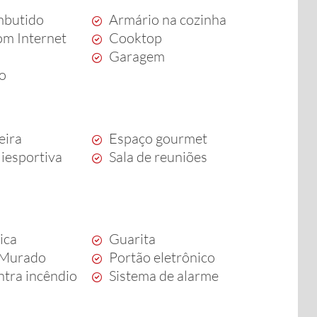
mbutido
Armário na cozinha
m Internet
Cooktop
Garagem
to
eira
Espaço gourmet
iesportiva
Sala de reuniões
ica
Guarita
 Murado
Portão eletrônico
ntra incêndio
Sistema de alarme