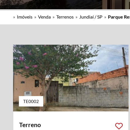
»
Imóveis
»
Venda
»
Terrenos
»
Jundiaí / SP
»
Parque Res
TE0002
Terreno