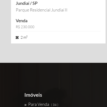
Jundiaí / SP
Parque Residencial Jundiaí II
Venda
R$ 230.000
2 m²
Imóveis
Para Venda
( 34 )