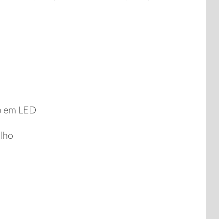
ão em LED
elho