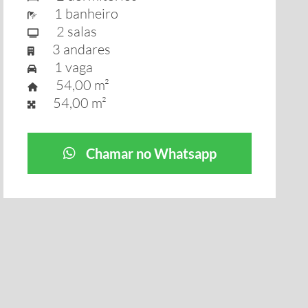
1 banheiro
2 salas
3 andares
1 vaga
54,00 m²
54,00 m²
Chamar no Whatsapp