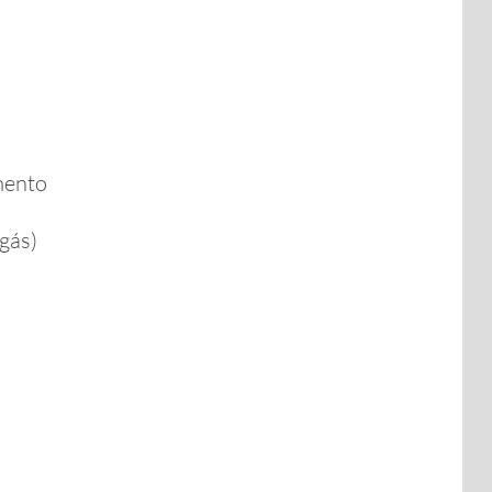
mento
gás)