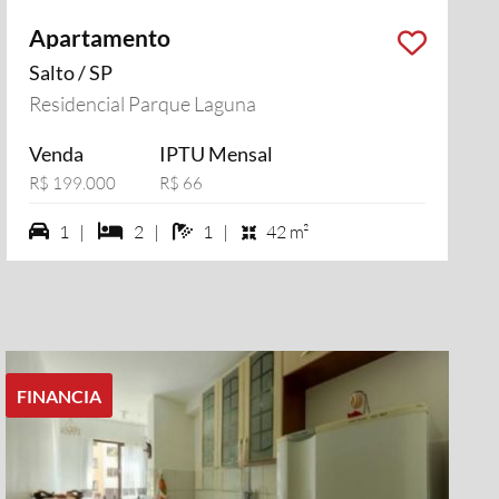
Apartamento
Salto / SP
Residencial Parque Laguna
Venda
IPTU Mensal
R$ 199.000
R$ 66
1 vagas na garagem
2 dormiórios
1 banheiros
1 |
2 |
1 |
42 m²
FINANCIA