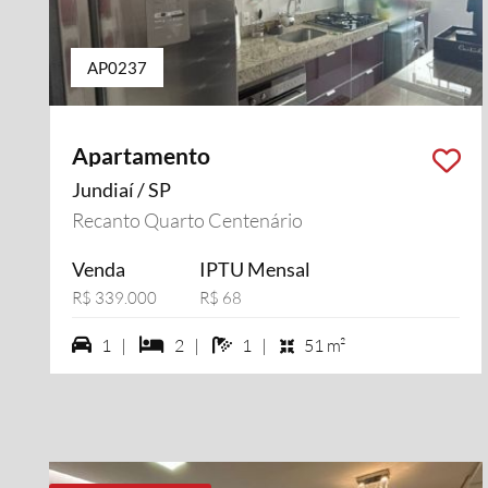
AP0237
Apartamento
Jundiaí / SP
Recanto Quarto Centenário
Venda
IPTU Mensal
R$ 339.000
R$ 68
1 vagas na garagem
2 dormiórios
1 banheiros
1 |
2 |
1 |
51 m²