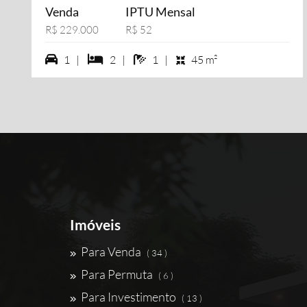
Venda
IPTU Mensal
R$ 229.000
R$ 52
1 vagas na garagem
2 dormiórios
1 banheiros
1 |
2 |
1 |
45 m²
Imóveis
Para Venda
( 34 )
Para Permuta
( 6 )
Para Investimento
( 13 )