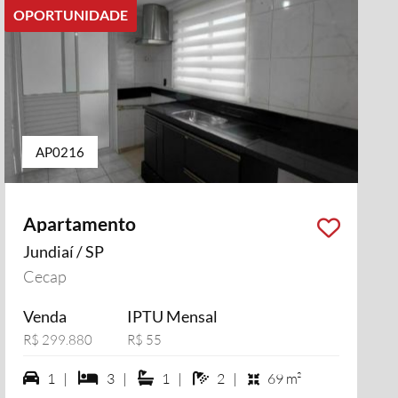
OPORTUNIDADE
AP0216
Apartamento
Jundiaí / SP
Cecap
Venda
IPTU Mensal
R$ 299.880
R$ 55
1 vagas na garagem
3 dormiórios
1 suítes
2 banheiros
1 |
3 |
1 |
2 |
69 m²