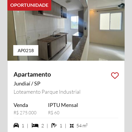
OPORTUNIDADE
AP0218
Apartamento
Jundiaí / SP
Loteamento Parque Industrial
Venda
IPTU Mensal
R$ 275.000
R$ 60
1 vagas na garagem
2 dormiórios
1 banheiros
1 |
2 |
1 |
54 m²