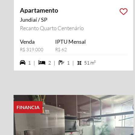
Apartamento
Jundiaí / SP
Recanto Quarto Centenário
Venda
IPTU Mensal
R$ 319.000
R$ 62
1 vagas na garagem
2 dormiórios
1 banheiros
1 |
2 |
1 |
51 m²
FINANCIA