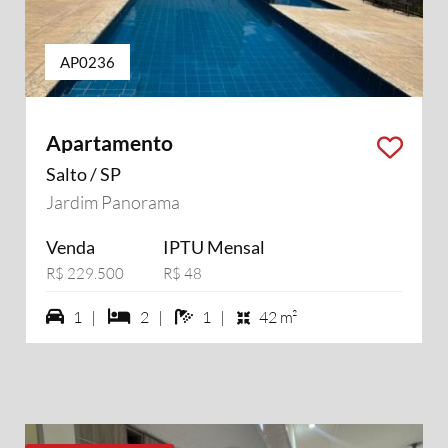
AP0236
Apartamento
Salto / SP
Jardim Panorama
Venda
IPTU Mensal
R$ 229.500
R$ 48
1 vagas na garagem
2 dormiórios
1 banheiros
1 |
2 |
1 |
42 m²