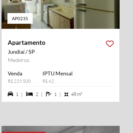
AP0235
Apartamento
Jundiaí / SP
Medeiros
Venda
IPTU Mensal
R$ 229.500
R$ 62
1 vagas na garagem
2 dormiórios
1 banheiros
1 |
2 |
1 |
48 m²