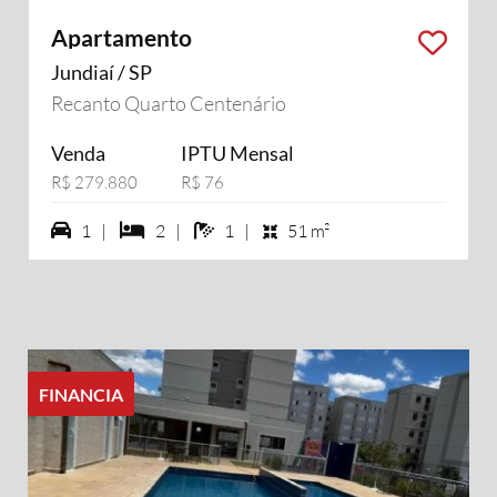
Apartamento
Jundiaí / SP
Recanto Quarto Centenário
Venda
IPTU Mensal
R$ 279.880
R$ 76
1 vagas na garagem
2 dormiórios
1 banheiros
1 |
2 |
1 |
51 m²
FINANCIA